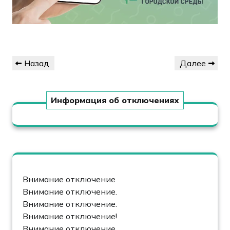
Навигация
Предыдущая
Следующая
Назад
Далее
по
запись
запись
записям
Информация об отключениях
Внимание отключение
Внимание отключение.
Внимание отключение.
Внимание отключение!
Внимание отключение