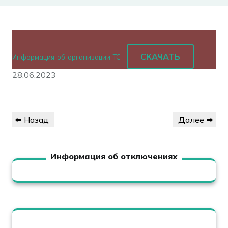
СКАЧАТЬ
Информация-об-организации-ТС
28.06.2023
Навигация
Предыдущая
Следующая
Назад
Далее
по
запись
запись
записям
Информация об отключениях