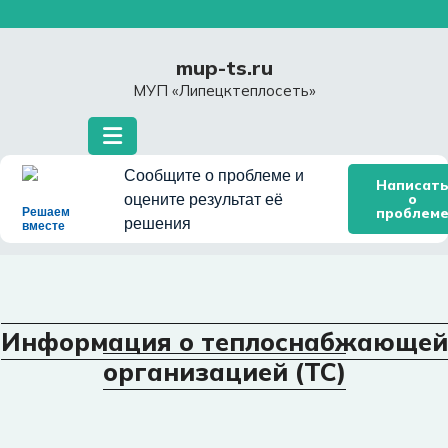
Перейти
к
содержимому
mup-ts.ru
МУП «Липецктеплосеть»
Сообщите о проблеме и
Написат
о
оцените результат её
проблем
Решаем
решения
вместе
Информация о теплоснабжающей
организацией (ТС)