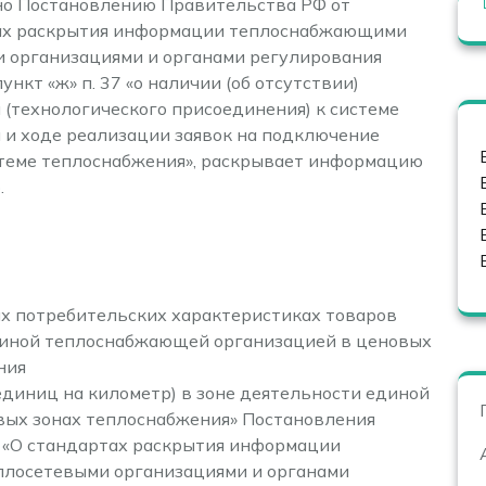
сно Постановлению Правительства РФ от
тах раскрытия информации теплоснабжающими
и организациями и органами регулирования
нкт «ж» п. 37 «о наличии (об отсутствии)
(технологического присоединения) к системе
и и ходе реализации заявок на подключение
стеме теплоснабжения», раскрывает информацию
.
ых потребительских характеристиках товаров
единой теплоснабжающей организацией в ценовых
ния
единиц на километр) в зоне деятельности единой
ых зонах теплоснабжения» Постановления
0 «О стандартах раскрытия информации
лосетевыми организациями и органами