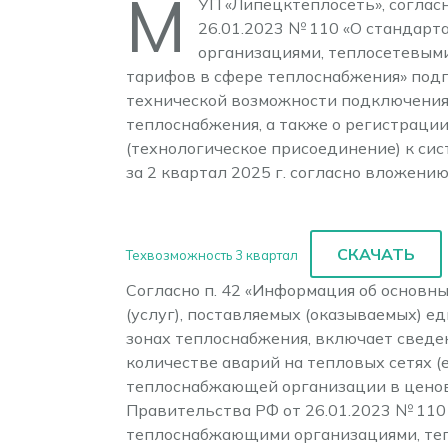
М
УП «Липецктеплосеть», согла
26.01.2023 № 110 «О стандар
организациями, теплосетевым
тарифов в сфере теплоснабжения» подпу
технической возможности подключения 
теплоснабжения, а также о регистраци
(технологическое присоединение) к си
за 2 квартал 2025 г. согласно вложению
СКАЧАТЬ
Техвозможность 3 квартал
Согласно п. 42 «Информация об основн
(услуг), поставляемых (оказываемых) 
зонах теплоснабжения, включает сведе
количестве аварий на тепловых сетях (
теплоснабжающей организации в ценов
Правительства РФ от 26.01.2023 № 11
теплоснабжающими организациями, теп