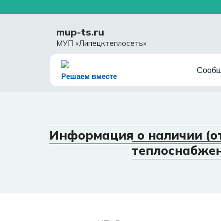
Перейти
к
содержимому
mup-ts.ru
МУП «Липецктеплосеть»
Сообщ
Решаем вместе
Информация о наличии (от
теплоснабжен