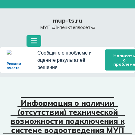
Перейти
к
содержимому
mup-ts.ru
МУП «Липецктеплосеть»
Сообщите о проблеме и
Написат
о
оцените результат её
проблем
Решаем
решения
вместе
Информация о наличии
(отсутствии) технической
возможности подключения к
системе водоотведения МУП