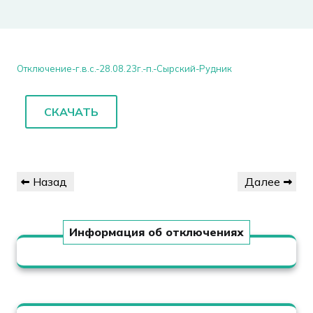
Отключение-г.в.с.-28.08.23г.-п.-Сырский-Рудник
СКАЧАТЬ
Навигация
Предыдущая
Следующая
Назад
Далее
по
запись
запись
записям
Информация об отключениях