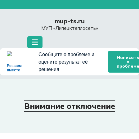
Перейти
к
содержимому
mup-ts.ru
МУП «Липецктеплосеть»
Сообщите о проблеме и
Написат
о
оцените результат её
проблем
Решаем
решения
вместе
Внимание отключение