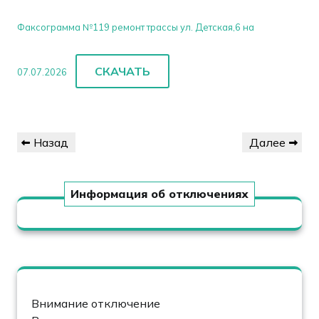
Факсограмма №119 ремонт трассы ул. Детская,6 на
СКАЧАТЬ
07.07.2026
Навигация
Предыдущая
Следующая
Назад
Далее
по
запись
запись
записям
Информация об отключениях
Внимание отключение