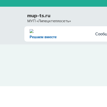
Перейти
к
содержимому
mup-ts.ru
МУП «Липецктеплосеть»
Сообщ
Решаем вместе