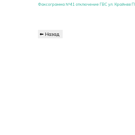
Факсограмма №41 отключение ГВС ул. Крайняя П
Навигация
Предыдущая
Назад
по
запись
записям