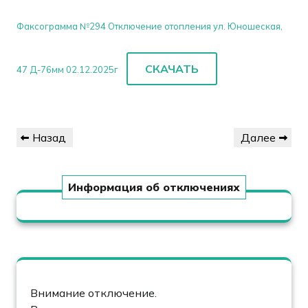
Факсограмма №294 Отключение отопления ул. Юношеская,
СКАЧАТЬ
47 Д-76мм 02.12.2025г
Навигация
Предыдущая
Следующая
Назад
Далее
по
запись
запись
записям
Информация об отключениях
Внимание отключение.