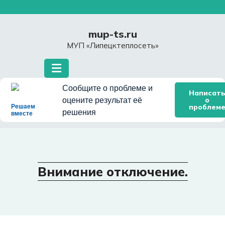
Перейти
к
содержимому
mup-ts.ru
МУП «Липецктеплосеть»
Сообщите о проблеме и
Написат
о
оцените результат её
проблем
Решаем
решения
вместе
Внимание отключение.