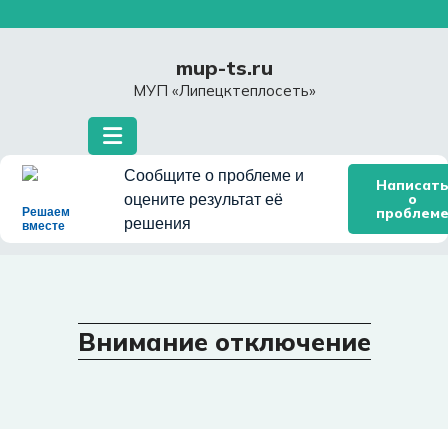
Перейти
к
содержимому
mup-ts.ru
МУП «Липецктеплосеть»
Сообщите о проблеме и
Написат
о
оцените результат её
проблем
Решаем
решения
вместе
Внимание отключение