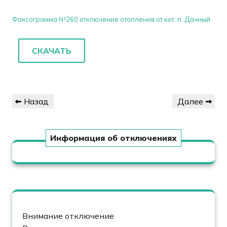
Факсограмма №260 отключение отопления от кот. п. Дачный
СКАЧАТЬ
Навигация
Предыдущая
Следующая
Назад
Далее
по
запись
запись
записям
Информация об отключениях
Внимание отключение