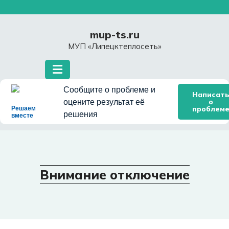
Перейти
к
содержимому
mup-ts.ru
МУП «Липецктеплосеть»
Сообщите о проблеме и
Написат
о
оцените результат её
проблем
Решаем
решения
вместе
Внимание отключение