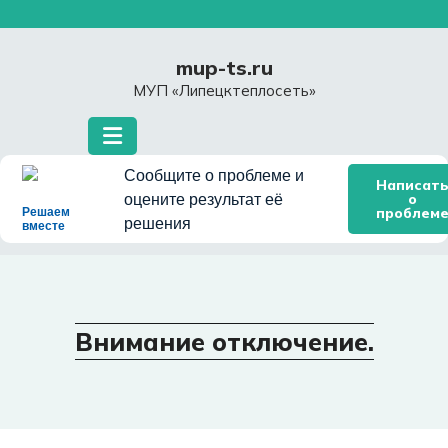
Перейти
к
содержимому
mup-ts.ru
МУП «Липецктеплосеть»
Сообщите о проблеме и
Написат
о
оцените результат её
проблем
Решаем
решения
вместе
Внимание отключение.