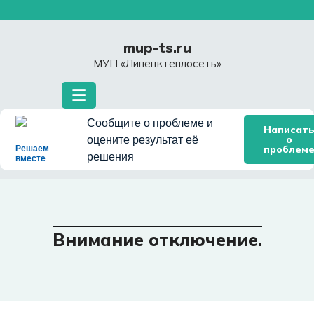
Перейти
к
содержимому
mup-ts.ru
МУП «Липецктеплосеть»
Сообщите о проблеме и
Написат
о
оцените результат её
проблем
Решаем
решения
вместе
Внимание отключение.