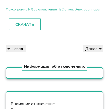
Факсограмма №138 отключение ГВС от кот. Электроаппарат
СКАЧАТЬ
Навигация
Предыдущая
Следующая
Назад
Далее
по
запись
запись
записям
Информация об отключениях
Внимание отключение.