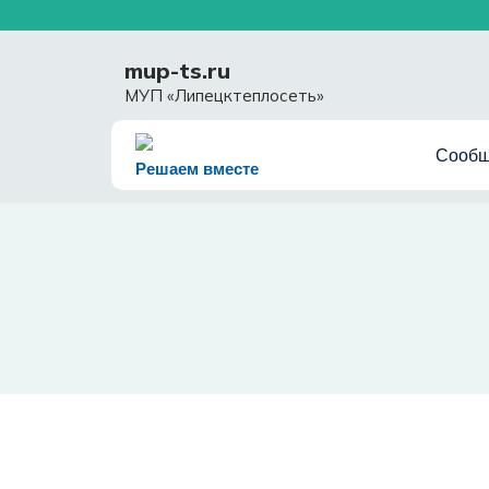
Перейти
к
содержимому
mup-ts.ru
МУП «Липецктеплосеть»
Сообщ
Решаем вместе