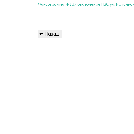
Факсограмма №137 отключение ГВС ул. Исполком
Навигация
Предыдущая
Назад
по
запись
записям