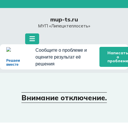
Перейти
к
содержимому
mup-ts.ru
МУП «Липецктеплосеть»
Сообщите о проблеме и
Написат
о
оцените результат её
проблем
Решаем
решения
вместе
Внимание отключение.