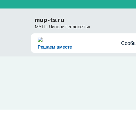
Перейти
к
содержимому
mup-ts.ru
МУП «Липецктеплосеть»
Сообщ
Решаем вместе