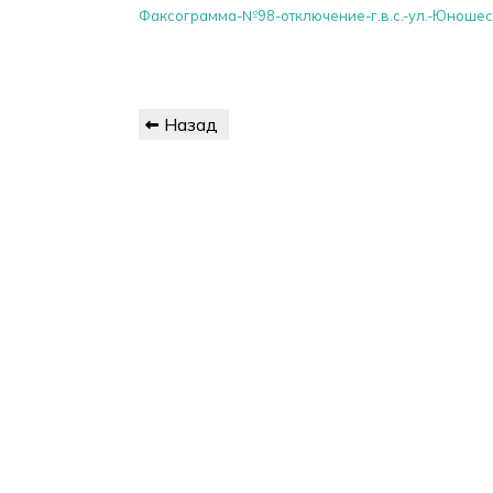
Факсограмма-№98-отключение-г.в.с.-ул.-Юношес
Навигация
Предыдущая
Назад
по
запись
записям