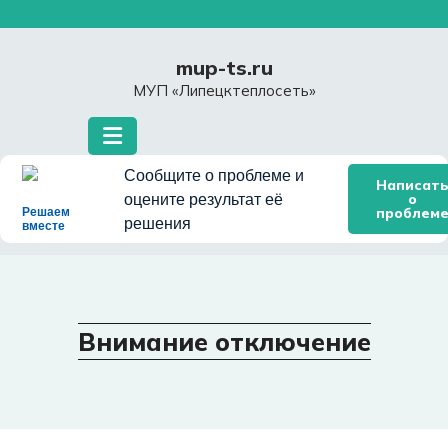
Перейти
к
содержимому
mup-ts.ru
МУП «Липецктеплосеть»
Сообщите о проблеме и
Написат
о
оцените результат её
проблем
Решаем
решения
вместе
Внимание отключение