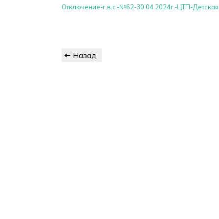
Отключение-г.в.с.-№62-30.04.2024г.-ЦТП-Детская
Навигация
Предыдущая
Назад
по
запись
записям