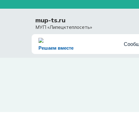
Перейти
к
содержимому
mup-ts.ru
МУП «Липецктеплосеть»
Сообщ
Решаем вместе