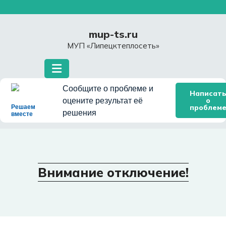
Перейти
к
содержимому
mup-ts.ru
МУП «Липецктеплосеть»
Сообщите о проблеме и
Написат
о
оцените результат её
проблем
Решаем
решения
вместе
Внимание отключение!