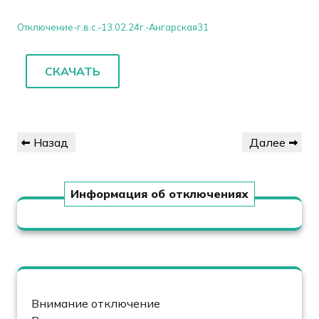
Отключение-г.в.с.-13.02.24г.-Ангарская31
СКАЧАТЬ
Навигация
Предыдущая
Следующая
Назад
Далее
по
запись
запись
записям
Информация об отключениях
Внимание отключение