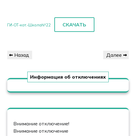
СКАЧАТЬ
ГИ-ОТ-кот.-Школа№22
Навигация
Предыдущая
Следующая
Назад
Далее
по
запись
запись
записям
Информация об отключениях
Внимание отключение!
Внимание отключение