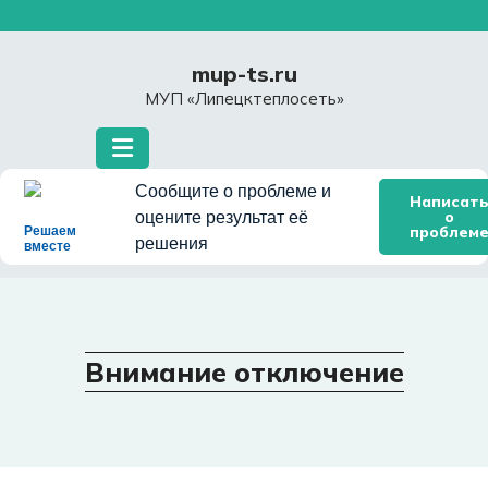
Перейти
к
содержимому
mup-ts.ru
МУП «Липецктеплосеть»
Сообщите о проблеме и
Написат
о
оцените результат её
проблем
Решаем
решения
вместе
Внимание отключение