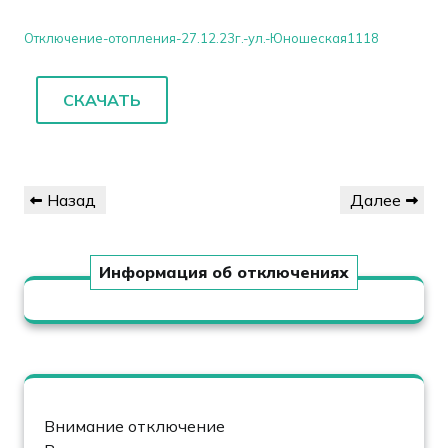
Отключение-отопления-27.12.23г.-ул.-Юношеская1118
СКАЧАТЬ
Навигация
Предыдущая
Следующая
Назад
Далее
по
запись
запись
записям
Информация об отключениях
Внимание отключение