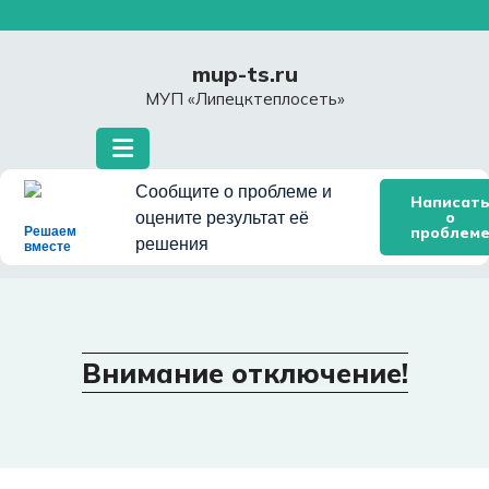
Перейти
к
содержимому
mup-ts.ru
МУП «Липецктеплосеть»
Сообщите о проблеме и
Написат
о
оцените результат её
проблем
Решаем
решения
вместе
Внимание отключение!