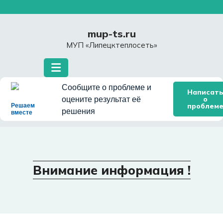
Перейти
к
содержимому
mup-ts.ru
МУП «Липецктеплосеть»
Сообщите о проблеме и
Написат
о
оцените результат её
проблем
Решаем
решения
вместе
Внимание информация !