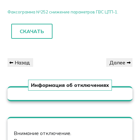
Факсограмма №252 снижение параметров ГВС ЦТП-1.
СКАЧАТЬ
Навигация
Предыдущая
Следующая
Назад
Далее
по
запись
запись
записям
Информация об отключениях
Внимание отключение.