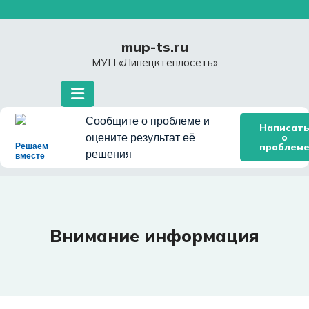
Перейти
к
содержимому
mup-ts.ru
МУП «Липецктеплосеть»
Сообщите о проблеме и
Написат
о
оцените результат её
проблем
Решаем
решения
вместе
Внимание информация