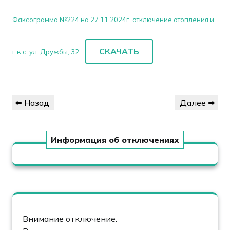
Факсограмма №224 на 27.11.2024г. отключение отопления и
СКАЧАТЬ
г.в.с. ул. Дружбы, 32
Навигация
Предыдущая
Следующая
Назад
Далее
по
запись
запись
записям
Информация об отключениях
Внимание отключение.