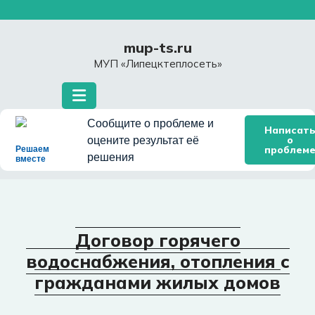
Перейти
к
содержимому
mup-ts.ru
МУП «Липецктеплосеть»
Сообщите о проблеме и
Написат
о
оцените результат её
проблем
Решаем
решения
вместе
Договор горячего
водоснабжения, отопления с
гражданами жилых домов