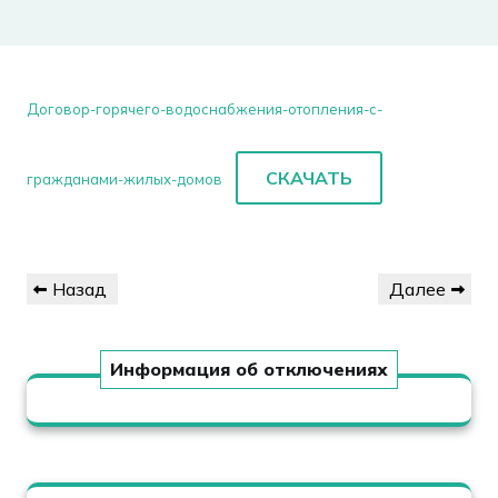
Договор-горячего-водоснабжения-отопления-с-
СКАЧАТЬ
гражданами-жилых-домов
Навигация
Предыдущая
Следующая
Назад
Далее
по
запись
запись
записям
Информация об отключениях