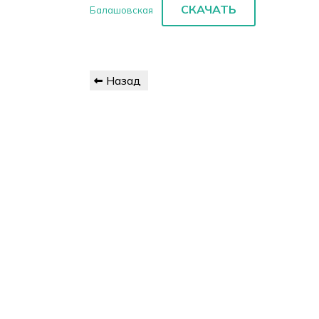
СКАЧАТЬ
Балашовская
Навигация
Предыдущая
Назад
по
запись
записям