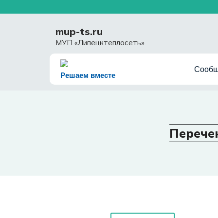
Перейти
к
содержимому
mup-ts.ru
МУП «Липецктеплосеть»
Сообщ
Решаем вместе
Перече