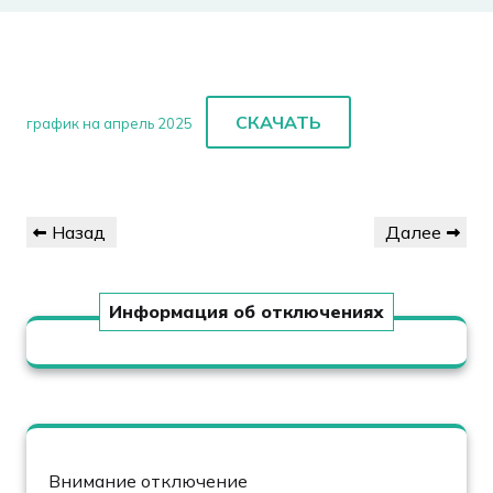
СКАЧАТЬ
график на апрель 2025
Навигация
Предыдущая
Следующая
Назад
Далее
по
запись
запись
записям
Информация об отключениях
Внимание отключение