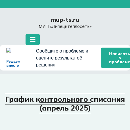
Перейти
к
содержимому
mup-ts.ru
МУП «Липецктеплосеть»
Сообщите о проблеме и
Написат
о
оцените результат её
проблем
Решаем
решения
вместе
График контрольного списания
(апрель 2025)