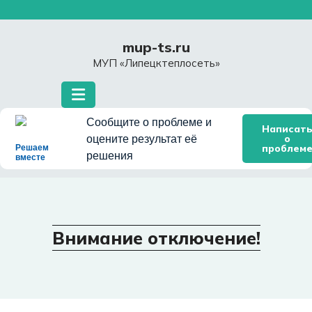
Перейти
к
содержимому
mup-ts.ru
МУП «Липецктеплосеть»
Сообщите о проблеме и
Написат
о
оцените результат её
проблем
Решаем
решения
вместе
Внимание отключение!