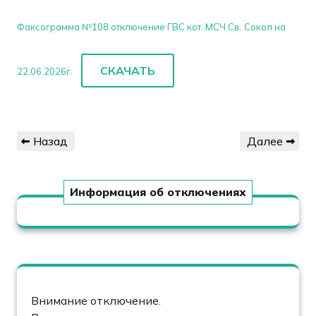
Факсограмма №108 отключение ГВС кот. МСЧ Св. Сокол на
СКАЧАТЬ
22.06.2026г.
Навигация
Предыдущая
Следующая
Назад
Далее
по
запись
запись
записям
Информация об отключениях
Внимание отключение.