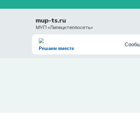
Перейти
к
содержимому
mup-ts.ru
МУП «Липецктеплосеть»
Сообщ
Решаем вместе