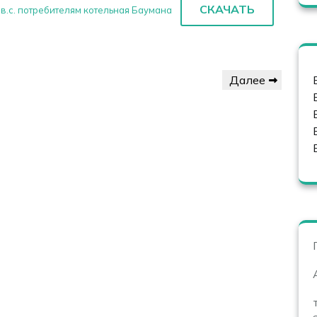
СКАЧАТЬ
в.с. потребителям котельная Баумана
Следующая
Далее
запись