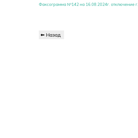
Факсограмма №142 на 16.08.2024г. отключение г.
Навигация
Предыдущая
Назад
по
запись
записям